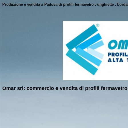
Produzione e vendita a Padova di profili fermavetro , unghiette , borda
Omar srl: commercio e vendita di profili fermavetro 